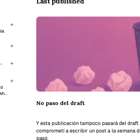
Last published
la.
nd
 who
No paso del draft
Y esta publicación tampoco pasará del draf
comprometí a escribir un post a la semana d
pasó.