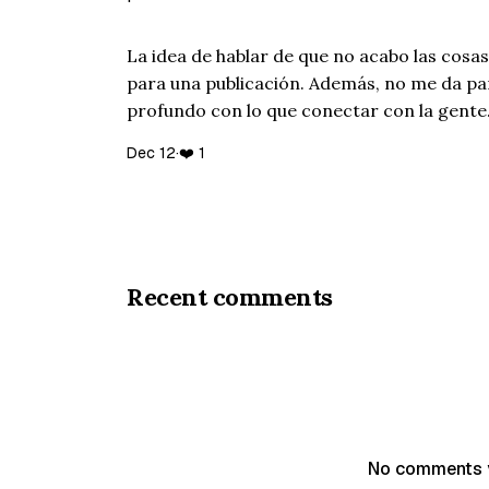
La idea de hablar de que no acabo las cosa
para una publicación. Además, no me da par
profundo con lo que conectar con la gente
ni una estructura clara para desarrollarlo. E
Dec 12
·
❤️ 1
que …
Recent comments
No comments 