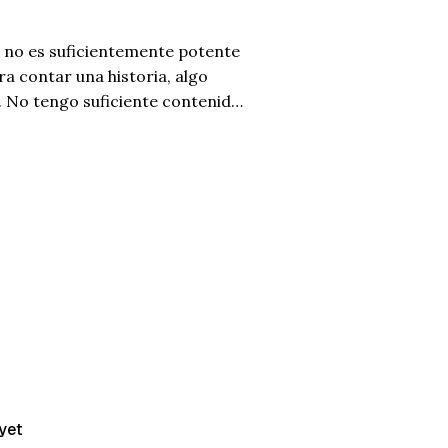
s no es suficientemente potente
a contar una historia, algo
. No tengo suficiente contenido
n definitiva, no es perfecto, así
yet