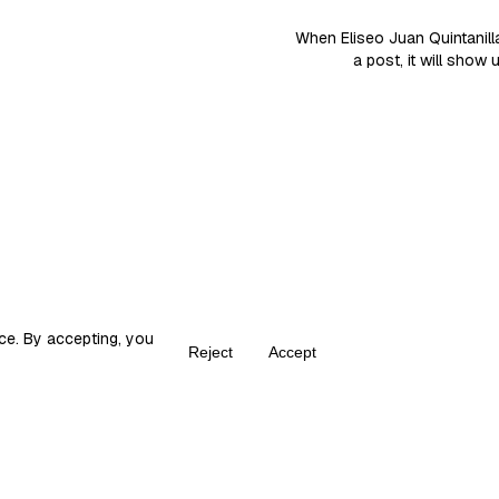
When Eliseo Juan Quintanil
a post, it will show 
ce. By accepting, you
Reject
Accept
Create your own Fika