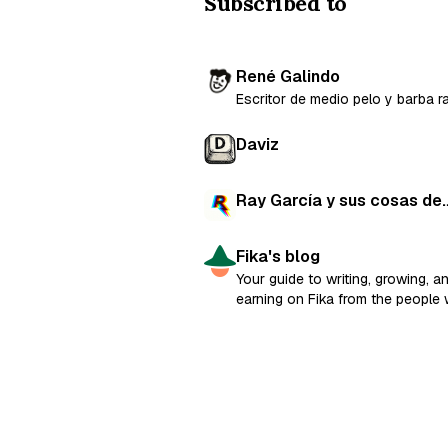
Subscribed to
René Galindo
Escritor de medio pelo y barba ra
Daviz
Ray García y sus cosas de
cada día
Fika's blog
Your guide to writing, growing, a
earning on Fika from the people
built it.