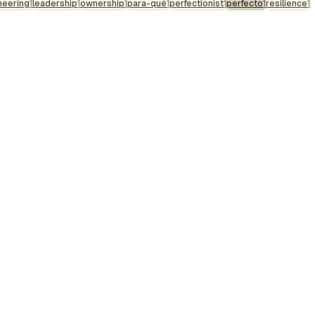
neering
1
leadership
1
ownership
1
para-qué
1
perfectionist
1
perfecto
1
resilience
1