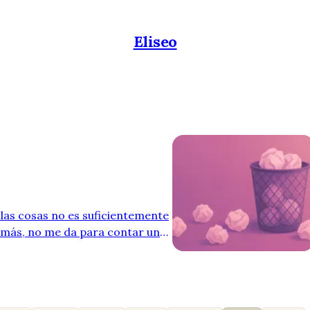
Eliseo
 las cosas no es suficientemente
emás, no me da para contar una
e conectar con la gente. No
 estructura clara para
 perfecto, así que esto nunca lo
 día más intentando escribir. Es