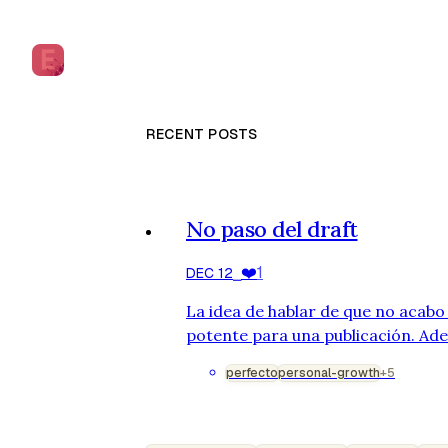
RECENT POSTS
No paso del draft
❤️
1
DEC 12
⎯
La idea de hablar de que no acabo
potente para una publicación. Ad
historia, algo profundo con lo qu
perfecto
personal-growth
+5
tengo suficiente contenido ni una
desarrollarlo. En definitiva, no es
publicaré. Esto es simplemente un