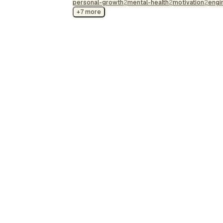
personal-growth
curioso porque esto …
2
mental-health
2
motivation
2
engi
+7 more