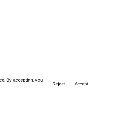
ce. By accepting, you
Reject
Accept
Create your own Fika
ka is the place for content creators to grow and monetize their audie